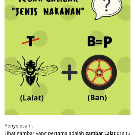
Penyelesain:
Lihat gambar yang pertama adalah
gambar Lalat
di situ