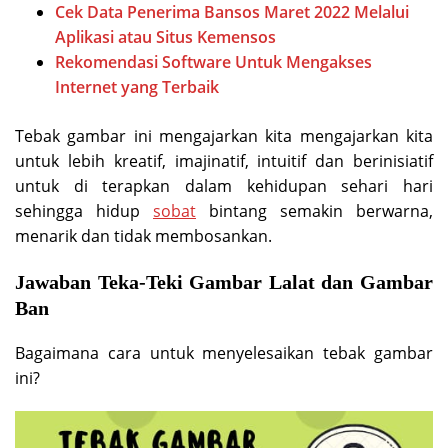
Cek Data Penerima Bansos Maret 2022 Melalui
Aplikasi atau Situs Kemensos
Rekomendasi Software Untuk Mengakses
Internet yang Terbaik
Tebak gambar ini mengajarkan kita mengajarkan kita
untuk lebih kreatif, imajinatif, intuitif dan berinisiatif
untuk di terapkan dalam kehidupan sehari hari
sehingga hidup
sobat
bintang semakin berwarna,
menarik dan tidak membosankan.
Jawaban Teka-Teki Gambar Lalat dan Gambar
Ban
Bagaimana cara untuk menyelesaikan tebak gambar
ini?