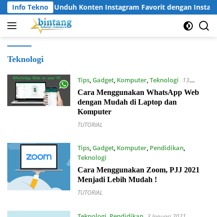
Langsung
Info Tekno
Cara Unduh Konten Instagram Favorit dengan Instag
ke
konten
Teknologi
Tips
,
Gadget
,
Komputer
,
Teknologi
13
Agustus 2021
Cara Menggunakan WhatsApp Web
dengan Mudah di Laptop dan
Komputer
TUTORIAL
Tips
,
Gadget
,
Komputer
,
Pendidikan
,
Teknologi
3 Agustus 2021
Cara Menggunakan Zoom, PJJ 2021
Menjadi Lebih Mudah !
TUTORIAL
Teknologi
,
Pendidikan
3 Januari 2021